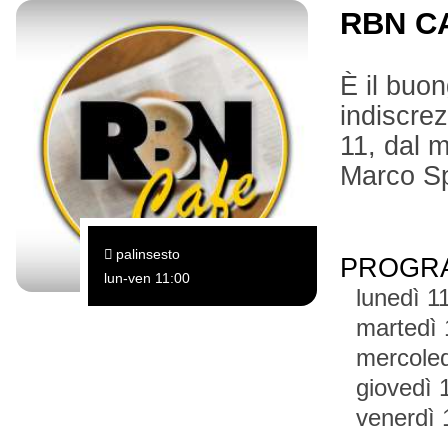
RBN C
È il buon
indiscre
11, dal 
Marco Sp
palinsesto
PROGR
lun-ven 11:00
lunedì 1
martedì 
mercoled
giovedì 
venerdì 