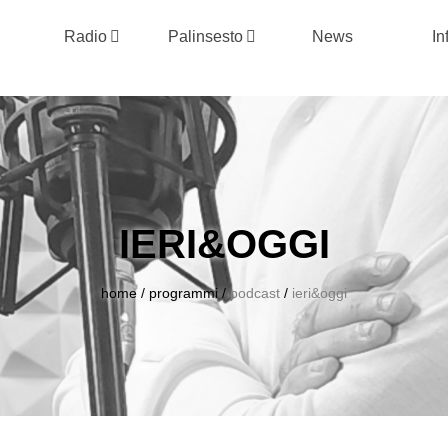
Radio
Palinsesto
News
In
IERI&OGGI
home
/
programmi
/
podcast
/
ieri&oggi