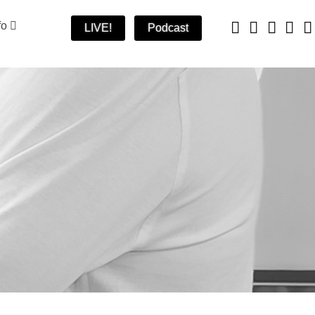
fo
LIVE!
Podcast