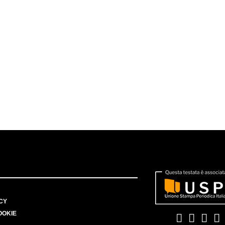
CY
OOKIE