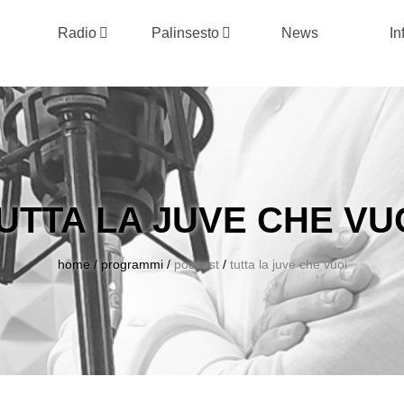
Radio
Palinsesto
News
In
UTTA LA JUVE CHE VU
home
/
programmi
/
podcast
/
tutta la juve che vuoi