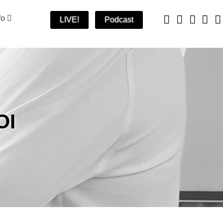
fo
LIVE!
Podcast
OI